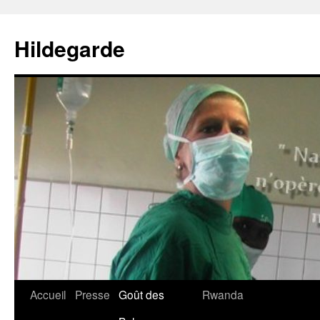
Aller
au
Hildegarde
contenu
Accueil
Presse
Goût des
Rwanda